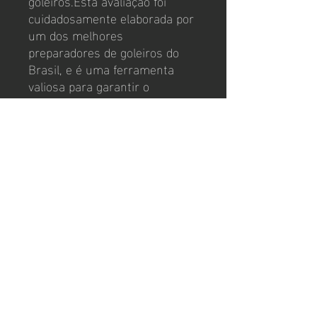
goleiros.Esta avaliação foi
cuidadosamente elaborada por
um dos melhores
preparadores de goleiros do
Brasil, e é uma ferramenta
valiosa para garantir o
desenvolvimento e
aprimoramento dos jogadores
de futebol. Com a Avaliação de
Goleiros Everaldo Santana, os
preparadores poderão
acompanhar de perto o
progresso e as necessidades
de cada goleiro, melhorando
assim o desempenho e a
segurança dentro de campo.
Agora em português,
espanhol e inglês (traduzido