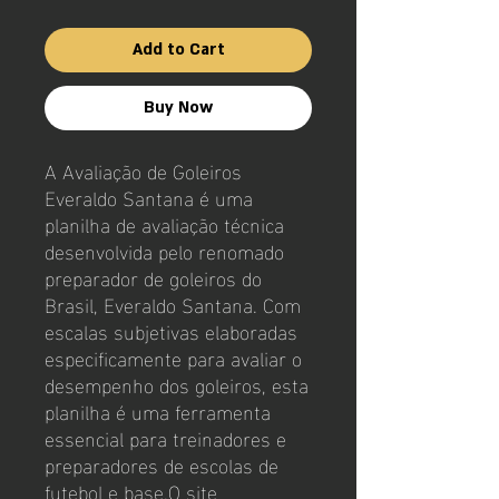
Price
Price
Add to Cart
Buy Now
A Avaliação de Goleiros
Everaldo Santana é uma
planilha de avaliação técnica
desenvolvida pelo renomado
preparador de goleiros do
Brasil, Everaldo Santana. Com
escalas subjetivas elaboradas
especificamente para avaliar o
desempenho dos goleiros, esta
planilha é uma ferramenta
essencial para treinadores e
preparadores de escolas de
futebol e base.O site