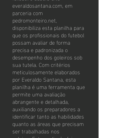
everaldosantana.com, em
parceria com
pedromonteiro.net,
disponibiliza esta planilha para
que os profissionais do futebol
possam avaliar de forma
precisa e padronizada o
desempenho dos goleiros sob
sua tutela. Com critérios
meticulosamente elaborados
por Everaldo Santana, esta
planilha é uma ferramenta que
permite uma avaliação
abrangente e detalhada,
auxiliando os preparadores a
identificar tanto as habilidades
quanto as áreas que precisam
ser trabalhadas nos