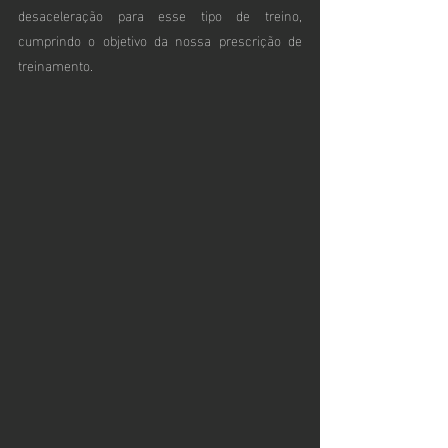
desaceleração para esse tipo de treino, 
cumprindo o objetivo da nossa prescrição de 
treinamento.