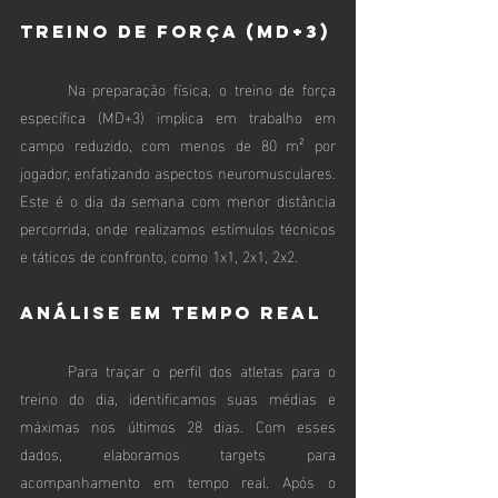
Treino de Força (MD+3)
	Na preparação física, o treino de força 
específica (MD+3) implica em trabalho em 
campo reduzido, com menos de 80 m² por 
jogador, enfatizando aspectos neuromusculares. 
Este é o dia da semana com menor distância 
percorrida, onde realizamos estímulos técnicos 
e táticos de confronto, como 1x1, 2x1, 2x2.
Análise em Tempo Real
	Para traçar o perfil dos atletas para o 
treino do dia, identificamos suas médias e 
máximas nos últimos 28 dias. Com esses 
dados, elaboramos targets para 
acompanhamento em tempo real. Após o 