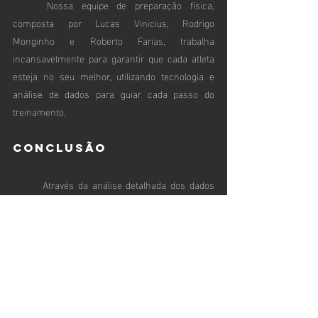
	Nossa equipe de preparação física, 
composta por Lucas Vinicius, Rodrigo 
Monginho e Roberto Farias, trabalha 
incansavelmente para garantir que cada atleta 
esteja no seu melhor, utilizando tecnologia e 
análise de dados para guiar cada passo do 
treinamento.
Conclusão
	Através da análise detalhada dos dados 
de GPS e do acompanhamento em tempo real, 
conseguimos otimizar cada sessão de treino, 
garantindo que nossos atletas estejam sempre 
prontos para dar o seu melhor em campo.
Como você utiliza a análise de dados na 
preparação física? Compartilhe suas 