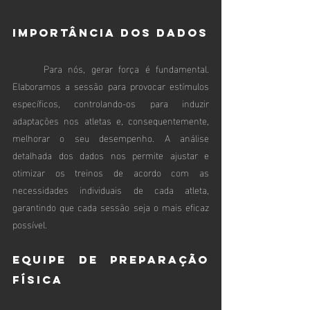
Importância dos Dados
	Para nós, gerar força é fundamental. 
Elaboramos a sessão para provocar estímulos 
específicos, controlando-os para induzir 
adaptações nos atletas e, consequentemente, 
melhorar o seu desempenho. A análise 
detalhada dos dados nos permite ajustar e 
otimizar os treinos de acordo com as 
necessidades individuais de cada atleta, 
garantindo que cada sessão seja o mais eficaz 
possível.
Equipe de Preparação 
Física