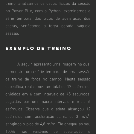
treino, analisamos os dados físicos da sessão 
no Power BI e, com o Python, examinamos a 
série temporal dos picos de aceleração dos 
atletas, verificando a força gerada naquela 
sessão.
Exemplo de Treino
	A seguir, apresento uma imagem no qual 
demonstra uma série temporal de uma sessão 
de treino de força no campo. Nesta sessão 
específica, realizamos um total de 12 estímulos, 
divididos em 6 com intervalo de 45 segundos, 
seguidos por um macro intervalo e mais 6 
estímulos. Observe que o atleta alcançou 12 
estímulos com aceleração acima de 3 m/s², 
atingindo o pico de 4,8 m/s². Ele chegou ao seu 
100% nas variáveis de aceleração e 