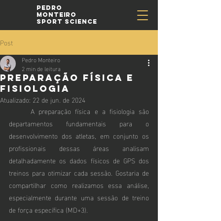
Pedro
Monteiro
Sport Science
Post
Pedro Monteiro
2 min de leitura
Preparação Física e
Fisiologia
Atualizado:
22 de jun. de 2024
A preparação física e a fisiologia são 
departamentos fundamentais para o 
desenvolvimento dos atletas, em conjunto os 
profissionais dessas áreas analisam 
detalhadamente os dados físicos de GPS dos 
treinos para otimizar cada sessão. Gostaria de 
compartilhar como realizamos essa análise, 
especialmente durante uma sessão de treino 
de força específica (MD+3).