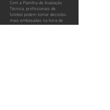
Com a Planilha de Avaliação
Técnica, profissionais de
futebol podem tomar decisões
mais embasadas na hora de
selecionar e desenvolver seus
talentos, visando o sucesso
dentro e fora dos campos.
Experimente esta poderosa
ferramenta e eleve o nível
técnico do seu time!
contato
coachpedromonteiro@gmail.com
© 2024 by Wix. Powered and
secured by
Wix