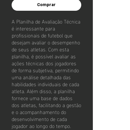
Comprar
A Planilha de Avaliação Técnica
é interessante para
profissionais de futebol que
desejam avaliar o desempenho
de seus atletas. Com esta
planilha, é possível avaliar as
ações técnicas dos jogadores
de forma subjetiva, permitindo
uma análise detalhada das
habilidades individuais de cada
atleta. Além disso, a planilha
fornece uma base de dados
dos atletas, facilitando a gestão
e o acompanhamento do
desenvolvimento de cada
jogador ao longo do tempo.