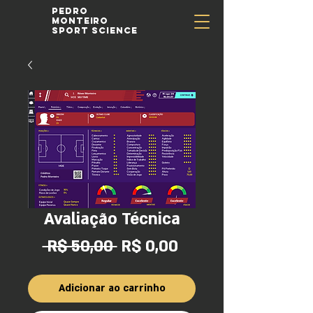
Pedro
Monteiro
Sport Science
Avaliação Técnica
Preço
Preço
 R$ 50,00 
R$ 0,00
normal
promocional
Adicionar ao carrinho