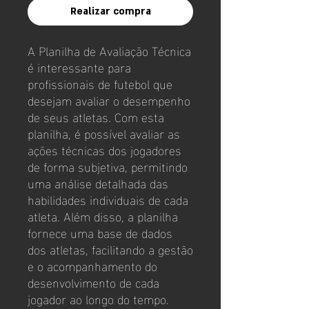
Realizar compra
A Planilha de Avaliação Técnica
é interessante para
profissionais de futebol que
desejam avaliar o desempenho
de seus atletas. Com esta
planilha, é possível avaliar as
ações técnicas dos jogadores
de forma subjetiva, permitindo
uma análise detalhada das
habilidades individuais de cada
atleta. Além disso, a planilha
fornece uma base de dados
dos atletas, facilitando a gestão
e o acompanhamento do
desenvolvimento de cada
jogador ao longo do tempo.