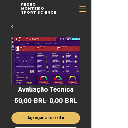
Pedro
Monteiro
Sport Science
Avaliação Técnica
Precio
Precio
 50,00 BRL 
0,00 BRL
de
oferta
Agregar al carrito