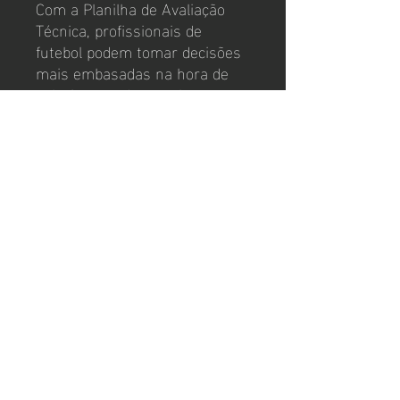
Com a Planilha de Avaliação
Técnica, profissionais de
futebol podem tomar decisões
mais embasadas na hora de
selecionar e desenvolver seus
talentos, visando o sucesso
dentro e fora dos campos.
Experimente esta poderosa
ferramenta e eleve o nível
técnico do seu time!
contato
coachpedromonteiro@gmail.com
© 2024 by Wix. Powered and
secured by
Wix